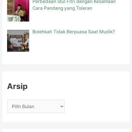
Perbedaan Idul Fitri dengan Kesamaan
Cara Pandang yang Toleran
Bolehkah Tidak Berpuasa Saat Mudik?
Arsip
A
r
s
i