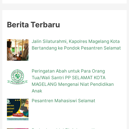
r
i
u
Berita Terbaru
n
t
Jalin Silaturahmi, Kapolres Magelang Kota
Bertandang ke Pondok Pesantren Selamat
u
k
:
Peringatan Abah untuk Para Orang
Tua/Wali Santri PP SELAMAT KOTA
MAGELANG Mengenai Niat Pendidikan
Anak
Pesantren Mahasiswi Selamat