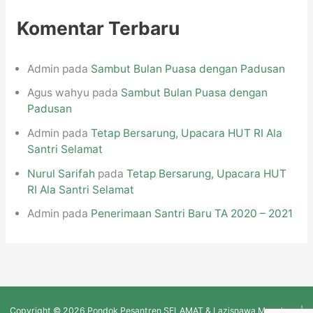
p
Komentar Terbaru
Admin
pada
Sambut Bulan Puasa dengan Padusan
Agus wahyu
pada
Sambut Bulan Puasa dengan
Padusan
Admin
pada
Tetap Bersarung, Upacara HUT RI Ala
Santri Selamat
Nurul Sarifah
pada
Tetap Bersarung, Upacara HUT
RI Ala Santri Selamat
Admin
pada
Penerimaan Santri Baru TA 2020 – 2021
Copyright © 2026 Pondok Pesantren SELAMAT & Lazisnawa Magelang |