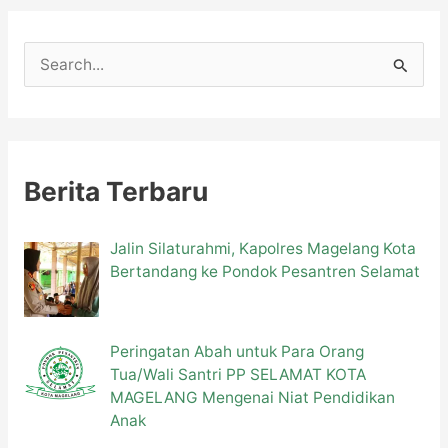
C
a
r
i
u
Berita Terbaru
n
t
Jalin Silaturahmi, Kapolres Magelang Kota
Bertandang ke Pondok Pesantren Selamat
u
k
:
Peringatan Abah untuk Para Orang
Tua/Wali Santri PP SELAMAT KOTA
MAGELANG Mengenai Niat Pendidikan
Anak