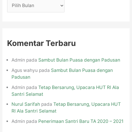
A
r
s
i
p
Komentar Terbaru
Admin
pada
Sambut Bulan Puasa dengan Padusan
Agus wahyu
pada
Sambut Bulan Puasa dengan
Padusan
Admin
pada
Tetap Bersarung, Upacara HUT RI Ala
Santri Selamat
Nurul Sarifah
pada
Tetap Bersarung, Upacara HUT
RI Ala Santri Selamat
Admin
pada
Penerimaan Santri Baru TA 2020 – 2021