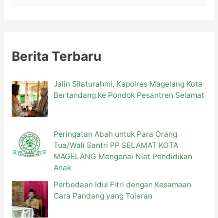
a
r
i
u
Berita Terbaru
n
t
Jalin Silaturahmi, Kapolres Magelang Kota
Bertandang ke Pondok Pesantren Selamat
u
k
:
Peringatan Abah untuk Para Orang
Tua/Wali Santri PP SELAMAT KOTA
MAGELANG Mengenai Niat Pendidikan
Anak
Perbedaan Idul Fitri dengan Kesamaan
Cara Pandang yang Toleran