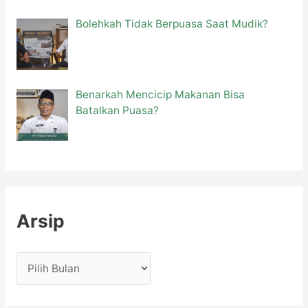
Bolehkah Tidak Berpuasa Saat Mudik?
Benarkah Mencicip Makanan Bisa
Batalkan Puasa?
Arsip
A
r
s