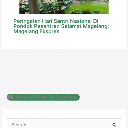
Peringatan Hari Santri Nasional Di
Pondok Pesantren Selamat Magelang:
Magelang Ekspres
Kunjungi Kanal YouTube Kami
C