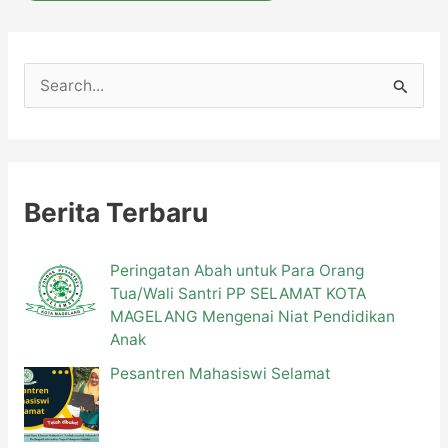
C
a
r
i
u
Berita Terbaru
n
t
Peringatan Abah untuk Para Orang
Tua/Wali Santri PP SELAMAT KOTA
u
MAGELANG Mengenai Niat Pendidikan
k
Anak
:
Pesantren Mahasiswi Selamat