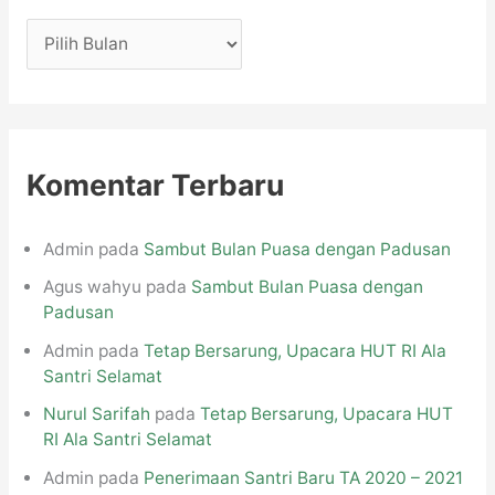
A
r
s
i
p
Komentar Terbaru
Admin
pada
Sambut Bulan Puasa dengan Padusan
Agus wahyu
pada
Sambut Bulan Puasa dengan
Padusan
Admin
pada
Tetap Bersarung, Upacara HUT RI Ala
Santri Selamat
Nurul Sarifah
pada
Tetap Bersarung, Upacara HUT
RI Ala Santri Selamat
Admin
pada
Penerimaan Santri Baru TA 2020 – 2021