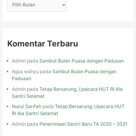
A
r
s
i
p
Komentar Terbaru
Admin
pada
Sambut Bulan Puasa dengan Padusan
Agus wahyu
pada
Sambut Bulan Puasa dengan
Padusan
Admin
pada
Tetap Bersarung, Upacara HUT RI Ala
Santri Selamat
Nurul Sarifah
pada
Tetap Bersarung, Upacara HUT
RI Ala Santri Selamat
Admin
pada
Penerimaan Santri Baru TA 2020 – 2021