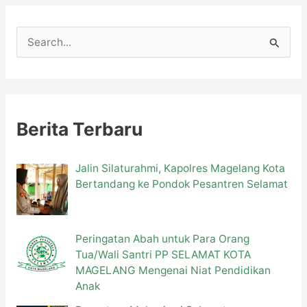
C
a
r
i
u
Berita Terbaru
n
t
Jalin Silaturahmi, Kapolres Magelang Kota
Bertandang ke Pondok Pesantren Selamat
u
k
:
Peringatan Abah untuk Para Orang
Tua/Wali Santri PP SELAMAT KOTA
MAGELANG Mengenai Niat Pendidikan
Anak