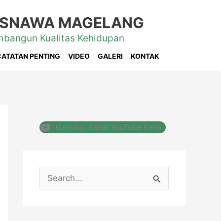
ZISNAWA MAGELANG
mbangun Kualitas Kehidupan
CATATAN PENTING
VIDEO
GALERI
KONTAK
Kunjungi Kanal YouTube Kami
C
a
r