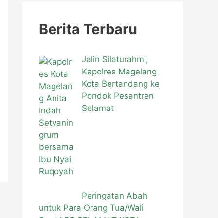
i
u
Berita Terbaru
n
t
Jalin Silaturahmi,
u
Kapolres Magelang
Kota Bertandang ke
k
Pondok Pesantren
:
Selamat
Peringatan Abah
untuk Para Orang Tua/Wali