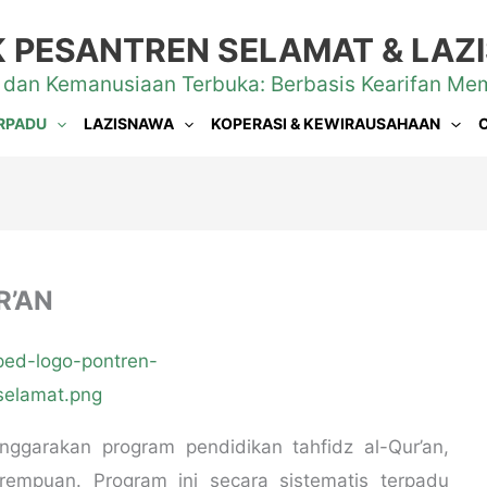
 PESANTREN SELAMAT & LA
 dan Kemanusiaan Terbuka: Berbasis Kearifan Me
RPADU
LAZISNAWA
KOPERASI & KEWIRAUSAHAAN
R’AN
ggarakan program pendidikan tahfidz al-Qur’an,
erempuan. Program ini secara sistematis terpadu