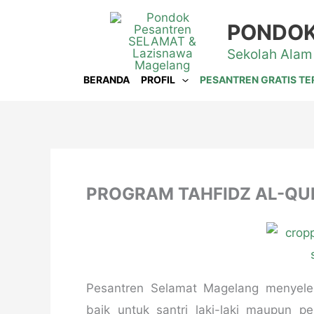
Lewati
PONDOK
ke
Sekolah Alam
konten
BERANDA
PROFIL
PESANTREN GRATIS TE
PROGRAM TAHFIDZ AL-QU
Pesantren Selamat Magelang menyelen
baik untuk santri laki-laki maupun p