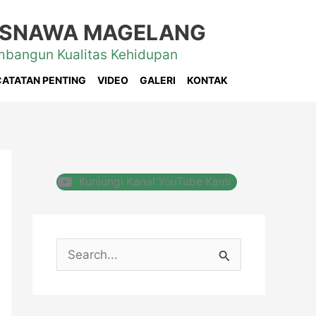
ZISNAWA MAGELANG
mbangun Kualitas Kehidupan
CATATAN PENTING
VIDEO
GALERI
KONTAK
Kunjungi Kanal YouTube Kami
C
a
r