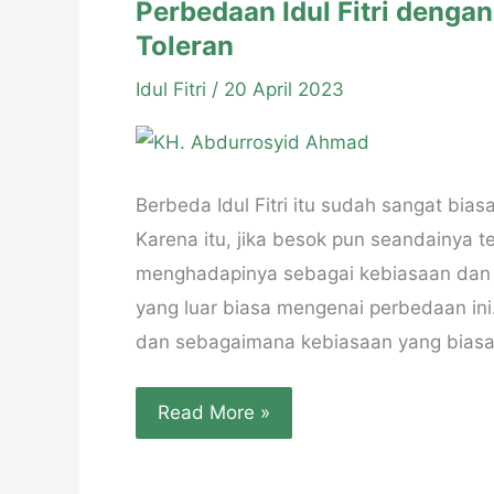
Perbedaan Idul Fitri deng
Toleran
Idul Fitri
/
20 April 2023
Berbeda Idul Fitri itu sudah sangat bias
Karena itu, jika besok pun seandainya t
menghadapinya sebagai kebiasaan dan 
yang luar biasa mengenai perbedaan ini
dan sebagaimana kebiasaan yang biasa,
Perbedaan
Read More »
Idul
Fitri