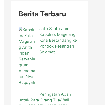
i
u
Berita Terbaru
n
t
Jalin Silaturahmi,
u
Kapolres Magelang
Kota Bertandang ke
k
Pondok Pesantren
:
Selamat
Peringatan Abah
untuk Para Orang Tua/Wali